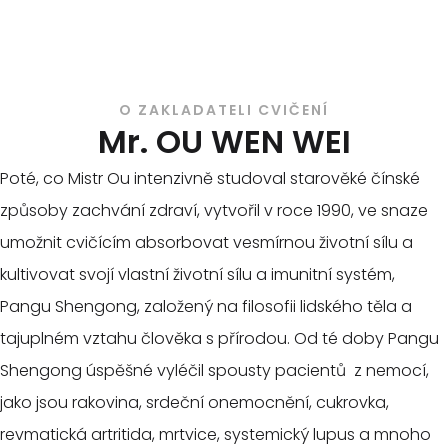
O ZAKLADATELI CVIČENÍ
Mr. OU WEN WEI
Poté, co Mistr Ou intenzivně studoval starověké čínské
způsoby zachvání zdraví, vytvořil v roce 1990, ve snaze
umožnit cvičícím absorbovat vesmírnou životní sílu a
kultivovat svojí vlastní životní sílu a imunitní systém,
Pangu Shengong, založený na filosofii lidského těla a
tajuplném vztahu člověka s přírodou. Od té doby Pangu
Shengong úspěšné vyléčil spousty pacientů z nemocí,
jako jsou rakovina, srdeční onemocnění, cukrovka,
revmatická artritida, mrtvice, systemický lupus a mnoho