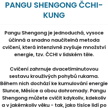
PANGU SHENGONG ČCHI-
KUNG
Pangu Shengong je jednoduchá, vysoce
účinná a snadno naučitelná metoda
cvičení, která intenzivně zvyšuje množství
energie, tzv. ČCHI v lidském těle.
Cvičení zahrnuje dvacetiminutovou
sestavu krouživých pohybů rukama.
Během nich dochází ke kumulování energie
Slunce, Měsíce a obou dohromady. Pangu
Shengong můžete cvičit kdykoliv, kdekoliv
a v jakémkoliv věku - tak, jako tisíce lidí po